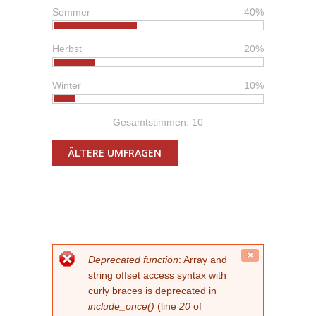
Sommer
40%
Herbst
20%
Winter
10%
Gesamtstimmen: 10
ÄLTERE UMFRAGEN
FEHLERMELDUNG
Close
Deprecated function
: Array and
this
string offset access syntax with
message.
curly braces is deprecated in
include_once()
(line
20
of