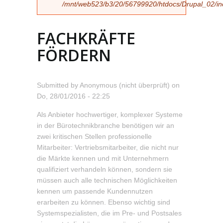
/mnt/web523/b3/20/56799920/htdocs/Drupal_02/incl
FACHKRÄFTE
FÖRDERN
Submitted by
Anonymous (nicht überprüft)
on
Do, 28/01/2016 - 22:25
Als Anbieter hochwertiger, komplexer Systeme
in der Bürotechnikbranche benötigen wir an
zwei kritischen Stellen professionelle
Mitarbeiter: Vertriebsmitarbeiter, die nicht nur
die Märkte kennen und mit Unternehmern
qualifiziert verhandeln können, sondern sie
müssen auch alle technischen Möglichkeiten
kennen um passende Kundennutzen
erarbeiten zu können. Ebenso wichtig sind
Systemspezialisten, die im Pre- und Postsales