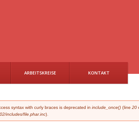
ARBEITSKREISE
KONTAKT
G
access syntax with curly braces is deprecated in
include_once()
(line
20
/includes/file.phar.inc
).