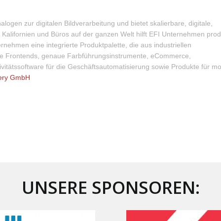
logen zur digitalen Bildverarbeitung und bietet skalierbare, digitale,
y, Kalifornien und Büros auf der ganzen Welt hilft EFI Unternehmen prod
rnehmen eine integrierte Produktpalette, die aus industriellen
itale Frontends, genaue Farbführungsinstrumente, eCommerce,
vitätssoftware für die Geschäftsautomatisierung sowie Produkte für mo
ery GmbH
UNSERE SPONSOREN: