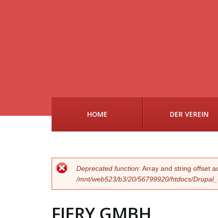
HOME
DER VEREIN
FEHLERMELDUN
Deprecated function
: Array and string offset 
/mnt/web523/b3/20/56799920/htdocs/Drupal_02
FIERY GMBH