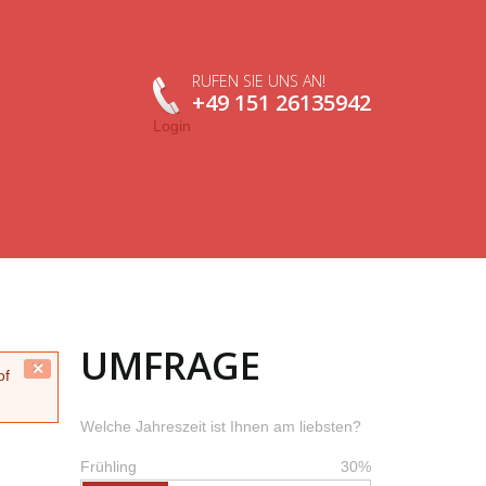
RUFEN SIE UNS AN!
+49 151 26135942
Login
UMFRAGE
Close
of
this
message.
Welche Jahreszeit ist Ihnen am liebsten?
Frühling
30%