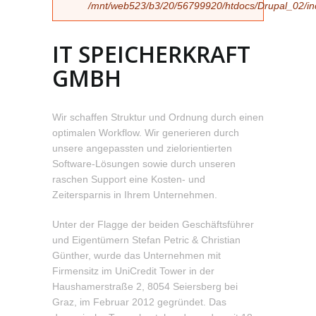
/mnt/web523/b3/20/56799920/htdocs/Drupal_02/incl
IT SPEICHERKRAFT
GMBH
Wir schaffen Struktur und Ordnung durch einen
optimalen Workflow. Wir generieren durch
unsere angepassten und zielorientierten
Software-Lösungen sowie durch unseren
raschen Support eine Kosten- und
Zeitersparnis in Ihrem Unternehmen.
Unter der Flagge der beiden Geschäftsführer
und Eigentümern Stefan Petric & Christian
Günther, wurde das Unternehmen mit
Firmensitz im UniCredit Tower in der
Haushamerstraße 2, 8054 Seiersberg bei
Graz, im Februar 2012 gegründet. Das