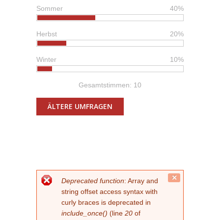
Sommer
40%
Herbst
20%
Winter
10%
Gesamtstimmen: 10
ÄLTERE UMFRAGEN
FEHLERMELDUNG
Close
Deprecated function
: Array and
this
string offset access syntax with
message.
curly braces is deprecated in
include_once()
(line
20
of