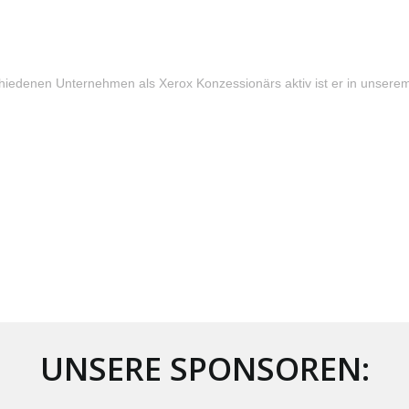
chiedenen Unternehmen als Xerox Konzessionärs aktiv ist er in unsere
UNSERE SPONSOREN: