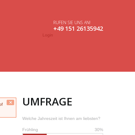
RUFEN SIE UNS AN!
+49 151 26135942
Login
UMFRAGE
Close
of
this
message.
Welche Jahreszeit ist Ihnen am liebsten?
Frühling
30%