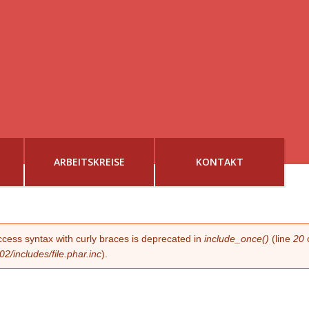
ARBEITSKREISE
KONTAKT
G
access syntax with curly braces is deprecated in
include_once()
(line
20
/includes/file.phar.inc
).