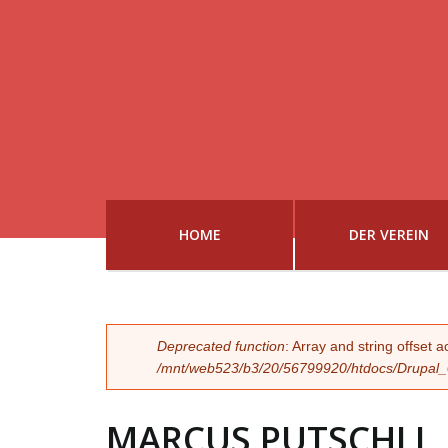
HOME
DER VEREIN
FEHLERMELDUN
Deprecated function
: Array and string offset 
/mnt/web523/b3/20/56799920/htdocs/Drupal_02
MARCUS PUTSCHLI