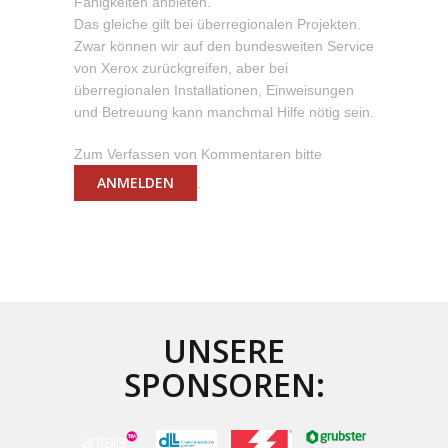
Fähigkeiten anbieten.
Das gleiche gilt bei überregionalen Projekten.
Zwar können wir auf den bundesweiten Service
von Xerox zurückgreifen, aber bei
überregionalen Installationen, Einweisungen
und Betreuung kann manchmal Hilfe nötig sein.
Zum Verfassen von Kommentaren bitte
ANMELDEN
.
UNSERE
SPONSOREN: