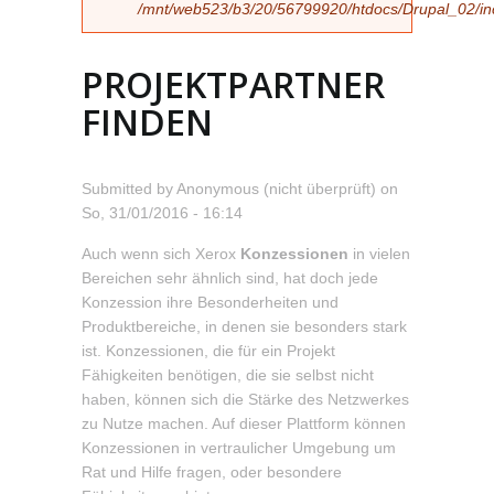
/mnt/web523/b3/20/56799920/htdocs/Drupal_02/incl
PROJEKTPARTNER
FINDEN
Submitted by
Anonymous (nicht überprüft)
on
So, 31/01/2016 - 16:14
Auch wenn sich Xerox
Konzessionen
in vielen
Bereichen sehr ähnlich sind, hat doch jede
Konzession ihre Besonderheiten und
Produktbereiche, in denen sie besonders stark
ist. Konzessionen, die für ein Projekt
Fähigkeiten benötigen, die sie selbst nicht
haben, können sich die Stärke des Netzwerkes
zu Nutze machen. Auf dieser Plattform können
Konzessionen in vertraulicher Umgebung um
Rat und Hilfe fragen, oder besondere