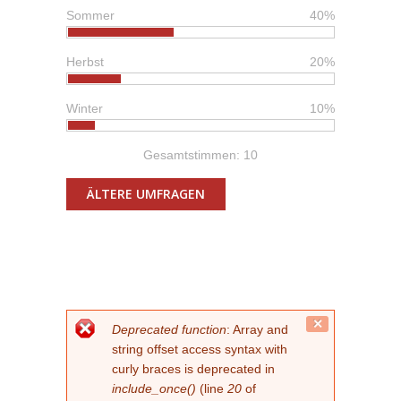
Sommer
40%
Herbst
20%
Winter
10%
Gesamtstimmen: 10
ÄLTERE UMFRAGEN
FEHLERMELDUNG
Close
Deprecated function
: Array and
this
string offset access syntax with
message.
curly braces is deprecated in
include_once()
(line
20
of