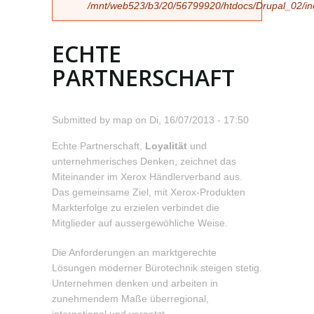
/mnt/web523/b3/20/56799920/htdocs/Drupal_02/incl
ECHTE
PARTNERSCHAFT
Submitted by
map
on
Di, 16/07/2013 - 17:50
Echte Partnerschaft,
Loyalität
und
unternehmerisches Denken, zeichnet das
Miteinander im Xerox Händlerverband aus.
Das gemeinsame Ziel, mit Xerox-Produkten
Markterfolge zu erzielen verbindet die
Mitglieder auf aussergewöhliche Weise.
Die Anforderungen an marktgerechte
Lösungen moderner Bürotechnik steigen stetig.
Unternehmen denken und arbeiten in
zunehmendem Maße überregional,