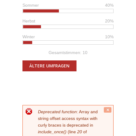
Sommer
40%
Herbst
20%
Winter
10%
Gesamtstimmen: 10
ÄLTERE UMFRAGEN
FEHLERMELDUNG
Close
Deprecated function
: Array and
this
string offset access syntax with
message.
curly braces is deprecated in
include_once()
(line
20
of